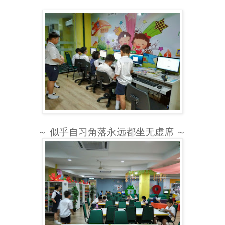
～ 似乎自习角落永远都坐无虚席 ～