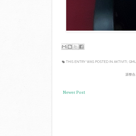
THIS ENTRY WAS POSTED IN
AKTIVITI
,
GM
源整合
Newer Post