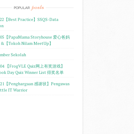
posts
POPULAR
-22【Best Practice】SSQS-Data
on
5-05【PapaMama Storyhouse 爱心爸妈
【Tokoh Nilam MeetUp】
umber Sekolah
5-04 【FrogVLE Quiz网上有奖游戏】
ook Day Quiz Winner List 得奖名单
1-21【Penghargaan 感谢状】Pengawas
ttle IT Warrior