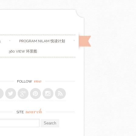
员
PROGRAM NILAM 悦读计划
360 VIEW 环景图
me
FOLLOW
search
SITE
r: