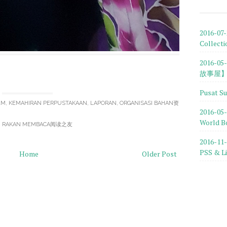
2016-07
Collecti
2016-0
故事屋】&
Pusat S
LM
,
KEMAHIRAN PERPUSTAKAAN
,
LAPORAN
,
ORGANISASI BAHAN资
2016-0
World B
,
RAKAN MEMBACA阅读之友
2016-1
PSS & Li
Home
Older Post