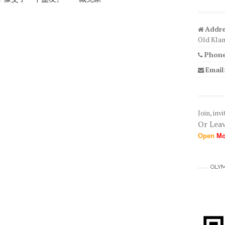
Addre
Old Klan
Phone
Email
Join, inv
Or Leav
Open
Mo
OLY