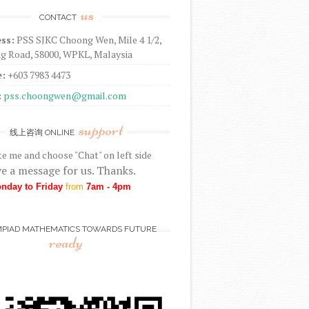
us
CONTACT
ss:
PSS SJKC Choong Wen, Mile 4 1/2,
g Road, 58000, WPKL, Malaysia
:
+603 7983 4473
:
pss.choongwen@gmail.com
support
线上咨询 ONLINE
ite me and choose "Chat" on left side
e a message for us. Thanks.
nday to Friday
from
7am - 4pm
MPIAD MATHEMATICS TOWARDS FUTURE
ready