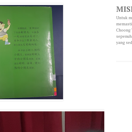
MIS
Untuk me
memasti
Choong 
sepenuh
yang sed