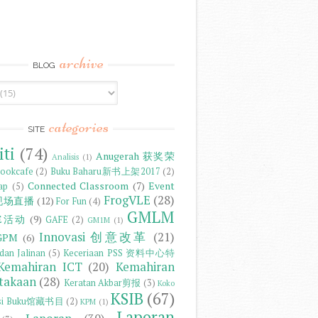
archive
BLOG
categories
SITE
iti
(74)
Anugerah 获奖荣
Analisis
(1)
ookcafe
(2)
Buku Baharu新书上架2017
(2)
Connected Classroom
(7)
Event
ap
(5)
FrogVLE
(28)
r 现场直播
(12)
For Fun
(4)
GMLM
LE活动
(9)
GAFE
(2)
GM1M
(1)
Innovasi 创意改革
(21)
GPM
(6)
dan Jalinan
(5)
Keceriaan PSS 资料中心特
Kemahiran ICT
(20)
Kemahiran
takaan
(28)
Keratan Akbar剪报
(3)
Koko
KSIB
(67)
ksi Buku馆藏书目
(2)
KPM
(1)
Laporan