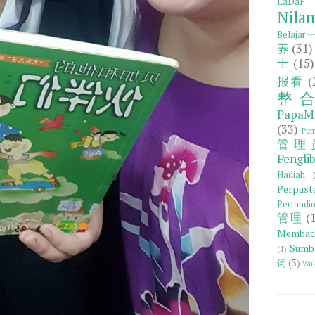
LaDaP
Nila
Belaja
养
(31)
士
(15)
报看
(
整
Papa
(33)
Pem
管理
Pengli
Hadiah
Perpust
Pertandi
管理
(
Memb
Sumb
(1)
词
(3)
Wak