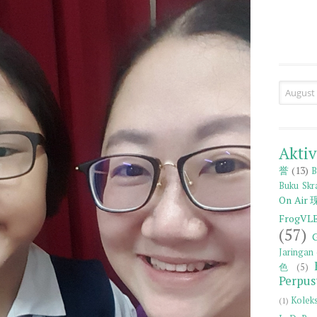
Aktiv
誉
(13)
B
Buku Skr
On Ai
FrogV
(57)
Jaringan 
色
(5)
Perpus
Kole
(1)