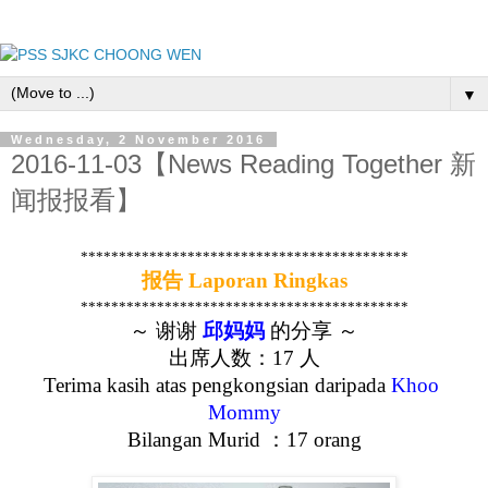
▼
Wednesday, 2 November 2016
2016-11-03【News Reading Together 新
闻报报看】
*******************************************
报告
 Laporan Ringkas
*******************************************
～ 谢谢 
邱妈妈
 的分享 ～
出席人数：17 人
Terima kasih atas pengkongsian daripada 
Khoo 
Mommy
Bilangan Murid ：17 orang