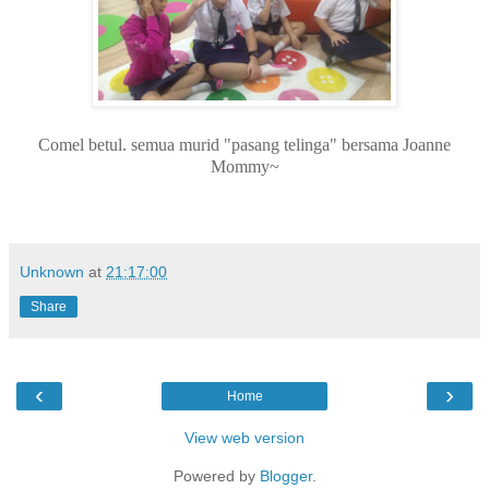
Comel betul. semua murid "pasang telinga" bersama Joanne
Mommy~
Unknown
at
21:17:00
Share
‹
›
Home
View web version
Powered by
Blogger
.