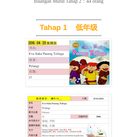
Bilangan Murid Tahap 2：44 orang
*******************************************
Tahap 1
低年级
*******************************************